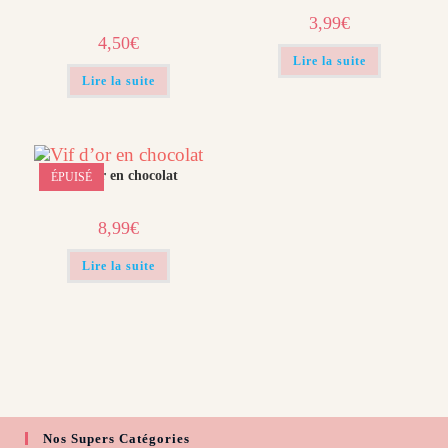
3,99
€
4,50
€
Lire la suite
Lire la suite
Vif d’or en chocolat
ÉPUISÉ
8,99
€
Lire la suite
Nos Supers Catégories