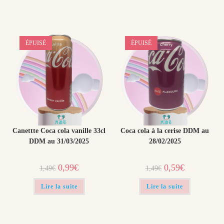
ÉPUISÉ
ÉPUISÉ
Canettte Coca cola vanille 33cl
Coca cola à la cerise DDM au
DDM au 31/03/2025
28/02/2025
Le
Le
Le
Le
0,99
€
0,59
€
1,49
€
1,49
€
prix
prix
prix
prix
initial
actuel
initial
actuel
était :
est :
était :
est :
Lire la suite
Lire la suite
1,49€.
0,99€.
1,49€.
0,59€.