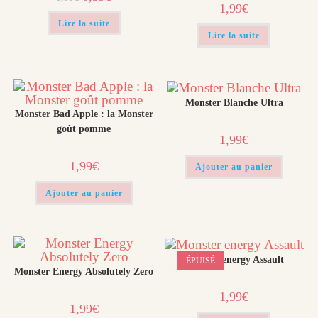
prix
prix
1,99
€
initial
actuel
était :
est :
Lire la suite
0,99€.
0,59€.
Lire la suite
Monster Blanche Ultra
Monster Bad Apple : la Monster
goût pomme
1,99
€
1,99
€
Ajouter au panier
Ajouter au panier
Monster energy Assault
ÉPUISÉ
Monster Energy Absolutely Zero
1,99
€
1,99
€