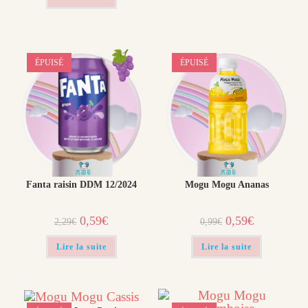
1,49€.
0,99€.
ÉPUISÉ
ÉPUISÉ
Fanta raisin DDM 12/2024
Mogu Mogu Ananas
Le
Le
Le
Le
0,59
€
0,59
€
2,29
€
0,99
€
prix
prix
prix
prix
initial
actuel
initial
actuel
était :
est :
était :
est :
Lire la suite
Lire la suite
2,29€.
0,59€.
0,99€.
0,59€.