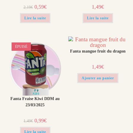
Le
Le
0,59
€
1,49
€
2,19
€
prix
prix
initial
actuel
était :
est :
Lire la suite
Lire la suite
2,19€.
0,59€.
ÉPUISÉ
Fanta mangue fruit du dragon
1,49
€
Ajouter au panier
Fanta Fraise Kiwi DDM au
23/03/2025
Le
Le
0,99
€
1,49
€
prix
prix
initial
actuel
était :
est :
Lire la suite