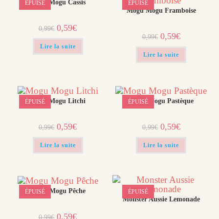
Mogu Mogu Cassis
ÉPUISÉ
ÉPUISÉ
Mogu Mogu Framboise
Le
Le
0,59
€
0,99
€
prix
prix
Le
Le
0,59
€
0,99
€
initial
actuel
prix
prix
était :
est :
Lire la suite
initial
actuel
0,99€.
0,59€.
était :
est :
Lire la suite
0,99€.
0,59€.
Mogu Mogu Litchi
Mogu Mogu Pastèque
ÉPUISÉ
ÉPUISÉ
Le
Le
Le
Le
0,59
€
0,59
€
0,99
€
0,99
€
prix
prix
prix
prix
initial
actuel
initial
actuel
était :
est :
était :
est :
Lire la suite
Lire la suite
0,99€.
0,59€.
0,99€.
0,59€.
Mogu Mogu Pêche
ÉPUISÉ
ÉPUISÉ
Monster Aussie Lemonade
Le
Le
0,59
€
0,99
€