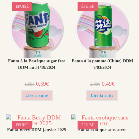
ÉPUISÉ
ÉPUISÉ
Fanta à la Pastèque sugar free
Fanta à la pomme (Chine) DDM
DDM au 31/10/2024
7/03/2024
Le
Le
Le
Le
0,59
€
0,49
€
1,99
€
2,99
€
prix
prix
prix
prix
initial
actuel
initial
actuel
était :
est :
était :
est :
Lire la suite
Lire la suite
1,99€.
0,59€.
2,99€.
0,49€.
ÉPUISÉ
ÉPUISÉ
Fanta Berry DDM janvier 2025
Fanta exotique sans sucre