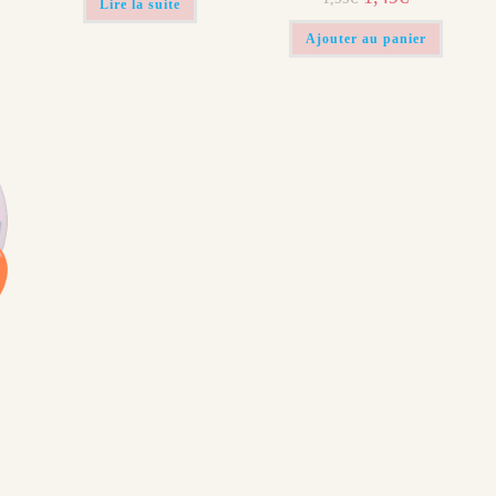
Lire la suite
prix
prix
initial
actuel
était :
est :
Ajouter au panier
1,99€.
1,49€.