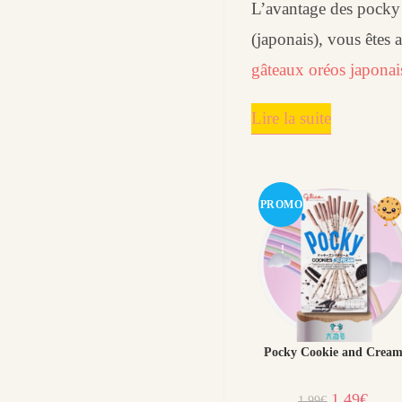
L’avantage des pocky j
(japonais), vous ête
gâteaux oréos japonai
Lire la suite
PROMO
!
Pocky Cookie and Crea
Le
Le
1,49
€
1,99
€