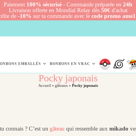
Paiement
100% sécurisé
- Commande préparée en
24h
Livraison offerte en Mondial Relay dès
50€
d'achat
ofite de
-10%
sur ta commande avec le
code promo ame
ONBONS EMBALLÉS
BONBONS EN VRAC
Pocky japonais
Accueil
»
gâteaux
»
Pocky japonais
 tu connais ? C’est un
gâteau
qui ressemble aux
mikado
ver