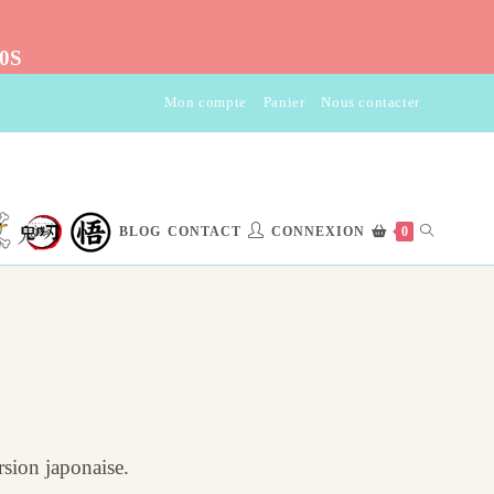
10S
Mon compte
Panier
Nous contacter
TOGGLE
BLOG
CONTACT
CONNEXION
0
WEBSITE
SEARCH
sion japonaise.