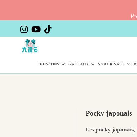
Pr
Skip
to
content
BOISSONS
GÂTEAUX
SNACK SALÉ
B
Pocky japonais
Les
pocky japonais
,