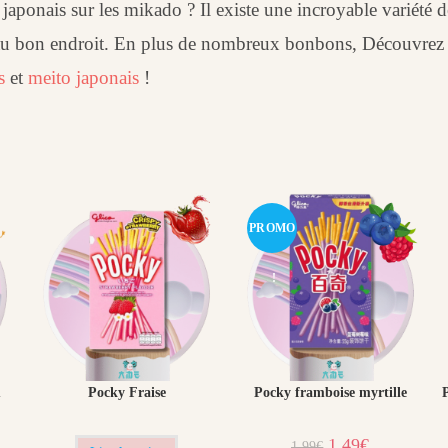
aponais sur les mikado ? Il existe une incroyable variété d
s au bon endroit. En plus de nombreux bonbons, Découvre
s
et
meito japonais
!
PROMO
!
m
Pocky Fraise
Pocky framboise myrtille
Le
Le
1,49
€
1,99
€