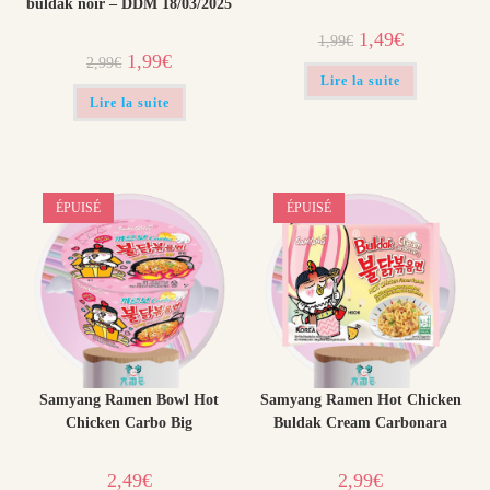
buldak noir – DDM 18/03/2025
Le
Le
1,49
€
1,99
€
prix
prix
Le
Le
1,99
€
2,99
€
initial
actuel
prix
prix
était :
est :
Lire la suite
initial
actuel
1,99€.
1,49€.
était :
est :
Lire la suite
2,99€.
1,99€.
ÉPUISÉ
ÉPUISÉ
Samyang Ramen Bowl Hot
Samyang Ramen Hot Chicken
Chicken Carbo Big
Buldak Cream Carbonara
2,49
€
2,99
€