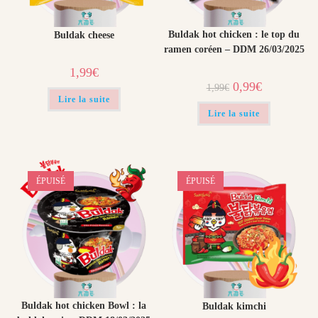
Buldak hot chicken : le top du
Buldak cheese
ramen coréen – DDM 26/03/2025
1,99
€
Le
Le
0,99
€
1,99
€
prix
prix
Lire la suite
initial
actuel
était :
est :
Lire la suite
1,99€.
0,99€.
ÉPUISÉ
ÉPUISÉ
Buldak hot chicken Bowl : la
Buldak kimchi