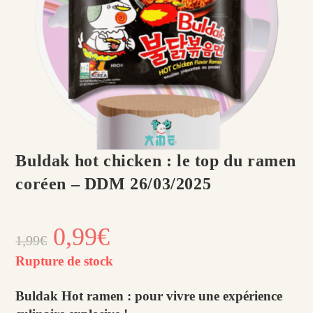
Buldak hot chicken : le top du ramen
coréen – DDM 26/03/2025
Le
0,99
€
Le
1,99
€
prix
prix
initial
actuel
était :
est :
Rupture de stock
1,99€.
0,99€.
Buldak Hot ramen : pour vivre une expérience