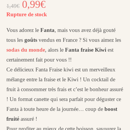
Le
0,99
€
Le
1,49
€
prix
prix
initial
actuel
était :
est :
Rupture de stock
1,49€.
0,99€.
Vous adorez le
Fanta
, mais vous avez déjà gouté
tous les
goûts
vendus en France ? Si vous aimez les
sodas du monde
, alors le
Fanta fraise Kiwi
est
certainement fait pour vous !!
Ce délicieux Fanta Fraise kiwi est un merveilleux
mélange entre la fraise et le Kiwi ! Un cocktail de
fruit à consommer très frais et c’est le bonheur assuré
! Un format canette qui sera parfait pour déguster ce
Fanta à toute heure de la journée… coup de
boost
fruité
assuré !
Pour profiter au mieux de cette boisson, savourez la