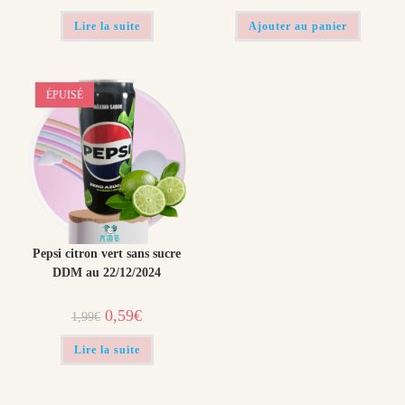
Lire la suite
Ajouter au panier
ÉPUISÉ
Pepsi citron vert sans sucre
DDM au 22/12/2024
Le
Le
0,59
€
1,99
€
prix
prix
initial
actuel
était :
est :
Lire la suite
1,99€.
0,59€.