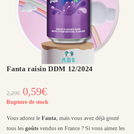
Fanta raisin DDM 12/2024
Le
0,59
€
Le
2,29
€
prix
prix
initial
actuel
était :
est :
Rupture de stock
2,29€.
0,59€.
Vous adorez le
Fanta
, mais vous avez déjà gouté
tous les
goûts
vendus en France ? Si vous aimez les