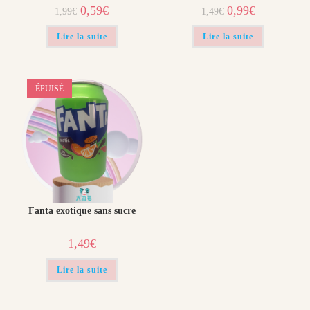
Le
Le
Le
Le
0,59
€
0,99
€
1,99
€
1,49
€
prix
prix
prix
prix
initial
actuel
initial
actuel
était :
est :
était :
est :
Lire la suite
Lire la suite
1,99€.
0,59€.
1,49€.
0,99€.
ÉPUISÉ
Fanta exotique sans sucre
1,49
€
Lire la suite