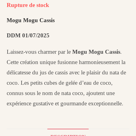
était :
est :
Rupture de stock
0,99€.
0,59€.
Mogu Mogu Cassis
DDM 01/07/2025
Laissez-vous charmer par le
Mogu Mogu Cassis
.
Cette création unique fusionne harmonieusement la
délicatesse du jus de cassis avec le plaisir du nata de
coco. Les petits cubes de gelée d’eau de coco,
connus sous le nom de nata coco, ajoutent une
expérience gustative et gourmande exceptionnelle.