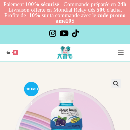
Paiement
100% sécurisé
- Commande préparée en
24h
Livraison offerte en Mondial Relay dès
50€
d'achat
Profite de
-10%
sur ta commande avec le
code promo
ame10S
Skip
to
content
0
PROMO
!