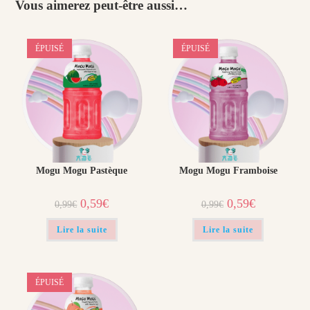
Vous aimerez peut-être aussi…
ÉPUISÉ
ÉPUISÉ
Mogu Mogu Pastèque
Mogu Mogu Framboise
Le
Le
Le
Le
0,59
€
0,59
€
0,99
€
0,99
€
prix
prix
prix
prix
initial
actuel
initial
actuel
était :
est :
était :
est :
Lire la suite
Lire la suite
0,99€.
0,59€.
0,99€.
0,59€.
ÉPUISÉ