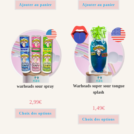
initial
actuel
initial
actuel
était :
est :
était :
est :
Ajouter au panier
Ajouter au panier
2,99€.
0,99€.
3,99€.
2,99€.
Warheads super sour tongue
warheads sour spray
splash
2,99
€
1,49
€
Ce
Choix des options
produit
Ce
a
Choix des options
produit
plusieurs
a
variations.
plusieur
Les
variation