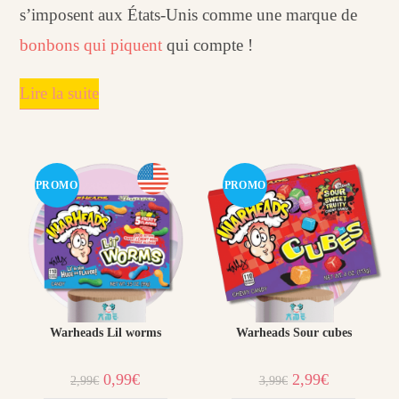
s’imposent aux États-Unis comme une marque de
bonbons qui piquent
qui compte !
Lire la suite
PROMO
PROMO
!
!
Warheads Lil worms
Warheads Sour cubes
Le
Le
Le
Le
0,99
€
2,99
€
2,99
€
3,99
€
prix
prix
prix
prix