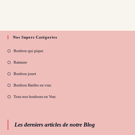
options
Les
peuvent
options
être
peuvent
choisies
être
sur
choisies
la
sur
page
la
du
page
produit
du
Nos Supers Catégories
produit
Bonbon qui pique
Ramune
Bonbon jouet
Bonbon Haribo en vrac
Tous nos bonbons en Vrac
Les derniers articles de notre Blog