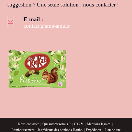
suggestion ? Une seule solution : nous contacter !
E-mail :
contact@ame-ame.fr
S’ouvre dans votre application
Nous contacter
Qui sommes-nous ?
C.G.V
Mentions légales
Remboursement
Ingrédients des bonbons Haribo
Expédition
Plan de site