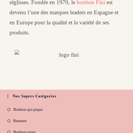
réglisses. Fondée en 1970, le
bonbon Fini
est
devenu l’une des marques leaders en Espagne et
en Europe pour la qualité et la variété de ses
produits.
Nos Supers Catégories
Bonbon qui pique
Ramune
Bonbon jouet