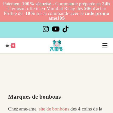
Paiement
100% sécurisé
- Commande préparée en
24h
Livraison offerte en Mondial Relay dès
50€
d'achat
Profite de
-10%
sur ta commande avec le
code promo
ame10S
0
Marques de bonbons
Chez ame-ame,
site de bonbons
des 4 coins de la