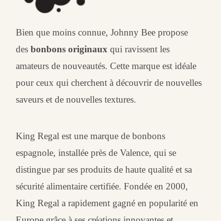
Bien que moins connue, Johnny Bee propose
des
bonbons originaux
qui ravissent les
amateurs de nouveautés. Cette marque est idéale
pour ceux qui cherchent à découvrir de nouvelles
saveurs et de nouvelles textures.
King Regal est une marque de bonbons
espagnole, installée près de Valence, qui se
distingue par ses produits de haute qualité et sa
sécurité alimentaire certifiée. Fondée en 2000,
King Regal a rapidement gagné en popularité en
Europe grâce à ses créations innovantes et