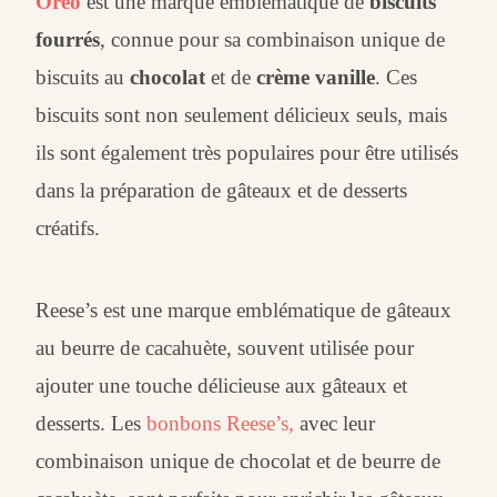
Oreo
est une marque emblématique de
biscuits
fourrés
, connue pour sa combinaison unique de
biscuits au
chocolat
et de
crème vanille
. Ces
biscuits sont non seulement délicieux seuls, mais
ils sont également très populaires pour être utilisés
dans la préparation de gâteaux et de desserts
créatifs.
Reese’s est une marque emblématique de gâteaux
au beurre de cacahuète, souvent utilisée pour
ajouter une touche délicieuse aux gâteaux et
desserts. Les
bonbons Reese’s,
avec leur
combinaison unique de chocolat et de beurre de