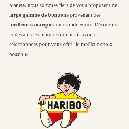
planète, nous sommes fiers de vous proposer une
large gamme de bonbons
provenant des
meilleures marques
du monde entier. Découvrez
ci-dessous les marques que nous avons
sélectionnées pour vous offrir le meilleur choix
possible.