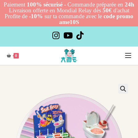
Paiement
100% sécurisé
- Commande préparée en
24h
Livraison offerte en Mondial Relay dès
50€
d'achat
Profite de
-10%
sur ta commande avec le
code promo
ame10S
Skip
to
content
0