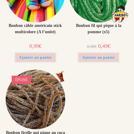
Bonbon câble américain stick
Bonbon fil qui pique à la
multicolore (A l’unité)
pomme (x5)
Le
Le
0,99
€
0,49
€
0,99
€
prix
prix
initial
actuel
était :
est :
Ajouter au panier
Ajouter au panier
0,99€.
0,49€.
ÉPUISÉ
Bonbon ficelle qui pique au coca