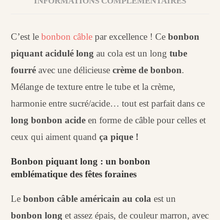
INFORMATIONS COMPLÉMENTAIRES
C’est le
bonbon câble
par excellence ! Ce
bonbon
piquant acidulé long
au cola est un long
tube
fourré
avec une délicieuse
crème de bonbon
.
Mélange de texture entre le tube et la crème,
harmonie entre sucré/acide… tout est parfait dans ce
long bonbon acide
en forme de câble pour celles et
ceux qui aiment quand
ça pique !
Bonbon piquant long : un bonbon
emblématique des fêtes foraines
Le
bonbon câble américain au cola
est un
bonbon long
et assez épais, de couleur marron, avec