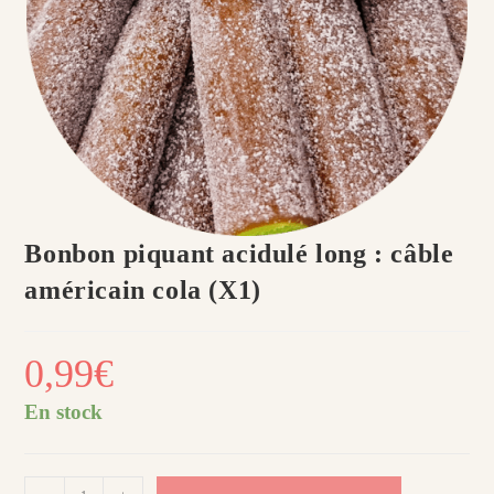
Bonbon piquant acidulé long : câble
américain cola (X1)
0,99
€
En stock
quantité