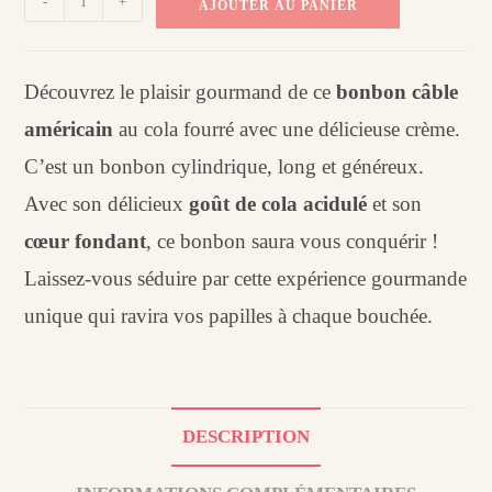
-
+
AJOUTER AU PANIER
de
Bonbon
piquant
Découvrez le plaisir gourmand de ce
bonbon câble
acidulé
américain
au cola fourré avec une délicieuse crème.
long
:
C’est un bonbon cylindrique, long et généreux.
câble
Avec son délicieux
goût de cola acidulé
et son
américain
cœur fondant
, ce bonbon saura vous conquérir !
cola
(X1)
Laissez-vous séduire par cette expérience gourmande
unique qui ravira vos papilles à chaque bouchée.
DESCRIPTION