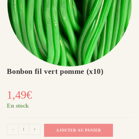
Bonbon fil vert pomme (x10)
1,49
€
En stock
quantité
-
+
AJOUTER AU PANIER
de