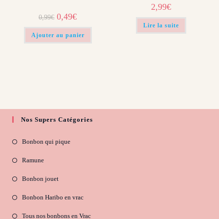
2,99
€
Le
Le
0,49
€
0,99
€
prix
prix
Lire la suite
initial
actuel
était :
est :
Ajouter au panier
0,99€.
0,49€.
Nos Supers Catégories
Bonbon qui pique
Ramune
Bonbon jouet
Bonbon Haribo en vrac
Tous nos bonbons en Vrac