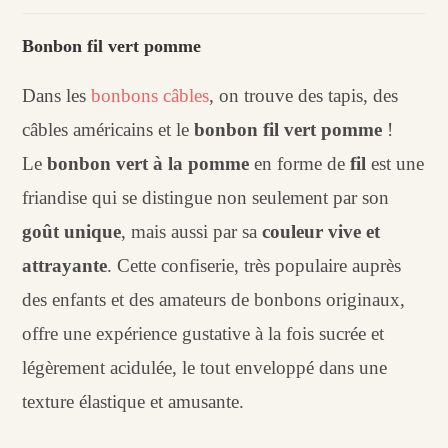
Bonbon
fil
Bonbon fil vert pomme
vert
pomme
Dans les
bonbons câbles
, on trouve des tapis, des
(x10)
câbles américains et le
bonbon fil
vert pomme
!
Le
bonbon vert à la pomme
en forme de
fil
est une
friandise qui se distingue non seulement par son
goût unique
, mais aussi par sa
couleur vive et
attrayante
. Cette confiserie, très populaire auprès
des enfants et des amateurs de bonbons originaux,
offre une expérience gustative à la fois sucrée et
légèrement acidulée, le tout enveloppé dans une
texture élastique et amusante.