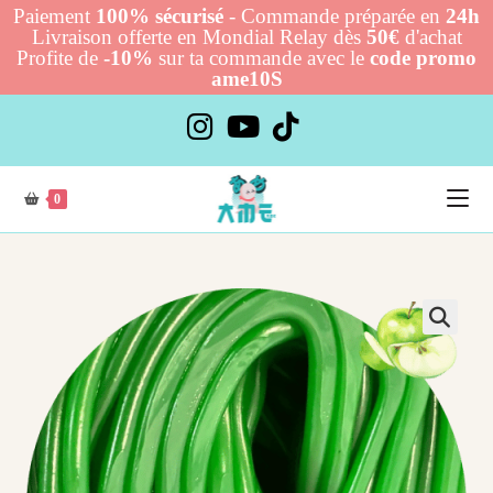
Paiement
100% sécurisé
- Commande préparée en
24h
Livraison offerte en Mondial Relay dès
50€
d'achat
Profite de
-10%
sur ta commande avec le
code promo
ame10S
Skip
to
content
0