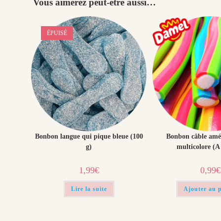
Vous aimerez peut-être aussi…
ÉPUISÉ
Bonbon langue qui pique bleue (100
Bonbon câble amér
g)
multicolore (A 
1,99
€
0,99
€
Lire la suite
Ajouter au 