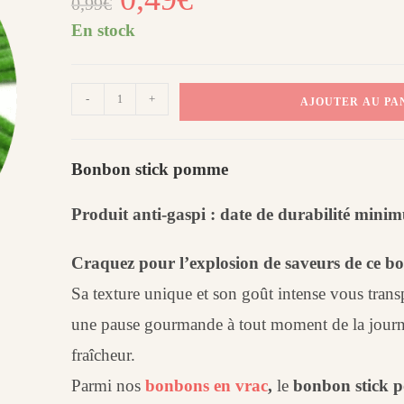
0,99
€
prix
prix
initial
actuel
était :
est :
En stock
0,99€.
0,49€.
quantité
-
+
AJOUTER AU PA
de
Bonbon
stick
Bonbon stick pomme
pomme
(X5)
Produit anti-gaspi : date de durabilité min
Craquez pour l’explosion de saveurs de ce b
Sa texture unique et son goût intense vous trans
une pause gourmande à tout moment de la journée,
fraîcheur.
Parmi nos
bonbons en vrac
,
le
bonbon stick