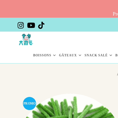
Pr
Skip
to
content
BOISSONS
GÂTEAUX
SNACK SALÉ
B
PROMO
!