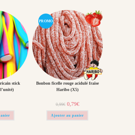
PROMO
!
icain stick
Bonbon ficelle rouge acidulé fraise
l’unité)
Haribo (X5)
Le
Le
0,79
€
0,99
€
prix
prix
initial
actuel
était :
est :
panier
Ajouter au panier
0,99€.
0,79€.