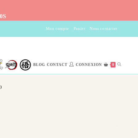
10S
Mon compte
Panier
Nous contacter
TOGGLE
BLOG
CONTACT
CONNEXION
0
WEBSITE
)
SEARCH