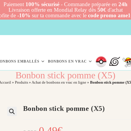
Paiement
100% sécurisé
- Commande préparée en
24h
Livraison offerte en Mondial Relay dès
50€
d'achat
ofite de
-10%
sur ta commande avec le
code promo ame
ONBONS EMBALLÉS
BONBONS EN VRAC
Bonbon stick pomme (X5)
Accueil
»
Produits
»
Achat de bonbons en vrac en ligne
»
Bonbon stick pomme (X5
Bonbon stick pomme (X5)
Le
0,49
€
Le