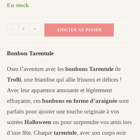
En stock
quantité
-
+
AJOUTER AU PANIER
de
Bonbon
Tarentule
Bonbon Tarentule
(100
g)
Osez l’aventure avec les
bonbons Tarentule
de
Trolli
, une friandise qui allie frissons et délices !
Avec leur apparence amusante et légèrement
effrayante, ces
bonbons en forme d’araignée
sont
parfaits pour ajouter une touche originale à vos
soirées
Halloween
ou pour surprendre vos amis lors
d’une fête. Chaque
tarentule
, avec son corps noir