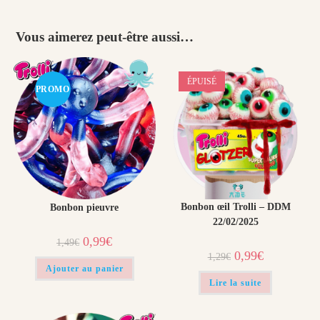
Vous aimerez peut-être aussi…
ÉPUISÉ
PROMO
!
Bonbon œil Trolli – DDM
Bonbon pieuvre
22/02/2025
Le
Le
0,99
€
1,49
€
prix
prix
Le
Le
0,99
€
1,29
€
initial
actuel
prix
prix
était :
est :
Ajouter au panier
initial
actuel
1,49€.
0,99€.
était :
est :
Lire la suite
1,29€.
0,99€.