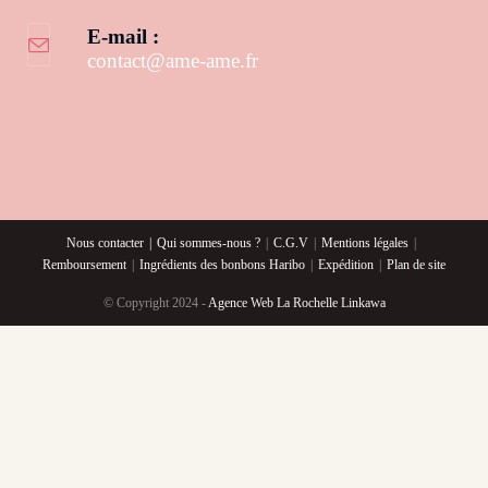
E-mail :
contact@ame-ame.fr
S’ouvre dans votre application
Nous contacter
Qui sommes-nous ?
C.G.V
Mentions légales
Remboursement
Ingrédients des bonbons Haribo
Expédition
Plan de site
© Copyright 2024 -
Agence Web La Rochelle Linkawa