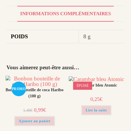
INFORMATIONS COMPLÉMENTAIRES
POIDS
8 g
Vous aimerez peut-être aussi…
Carambar bleu Atomic
ÉPUISÉ
PROMO
Bonbon bouteille de coca Haribo
(100 g)
0,25
€
!
Le
Le
0,99
€
1,49
€
Lire la suite
prix
prix
initial
actuel
était :
est :
Ajouter au panier
1,49€.
0,99€.