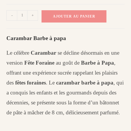
quantité
-
+
AJOUTER AU PANIER
de
Carambar
barbe
Carambar Barbe à papa
à
papa
Le célèbre
Carambar
se décline désormais en une
version
Fête Foraine
au goût de
Barbe à Papa
,
offrant une expérience sucrée rappelant les plaisirs
des
fêtes foraines
. Le
carambar barbe à papa
, qui
a conquis les enfants et les gourmands depuis des
décennies, se présente sous la forme d’un bâtonnet
de pâte à mâcher de 8 cm, délicieusement parfumé.