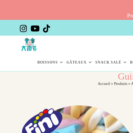
Pr
Skip
to
content
BOISSONS
GÂTEAUX
SNACK SALÉ
B
Gui
Accueil
»
Produits
»
A