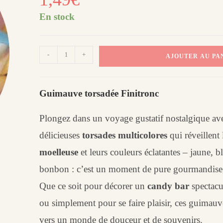
En stock
quantité
-
+
AJOUTER AU PA
de
Guimauve
twistis
Guimauve torsadée Finitronc
torsadée
Finitronc
Plongez dans un voyage gustatif nostalgique ave
(x
délicieuses
torsades multicolores
qui réveillent
10)
moelleuse
et leurs couleurs éclatantes – jaune, b
bonbon : c’est un moment de pure gourmandise, 
Que ce soit pour décorer un
candy bar
spectacu
ou simplement pour se faire plaisir, ces guimauv
vers un monde de douceur et de souvenirs.