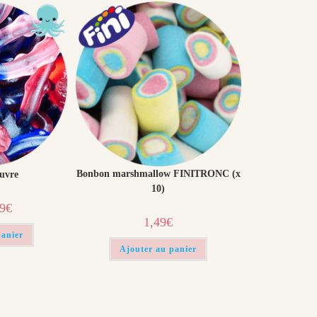
Bonbon marshmallow FINITRONC (x
uvre
10)
Le
99
€
prix
1,49
€
al
actuel
 :
est :
panier
€.
0,99€.
Ajouter au panier