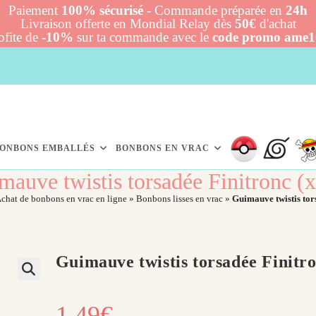
Paiement
100% sécurisé
- Commande préparée en
24h
Livraison offerte en Mondial Relay dès
50€
d'achat
ofite de
-10%
sur ta commande avec le
code promo ame
ONBONS EMBALLÉS
BONBONS EN VRAC
mauve twistis torsadée Finitronc (x
chat de bonbons en vrac en ligne
»
Bonbons lisses en vrac
»
Guimauve twistis tors
Guimauve twistis torsadée Finitro
1,49
€