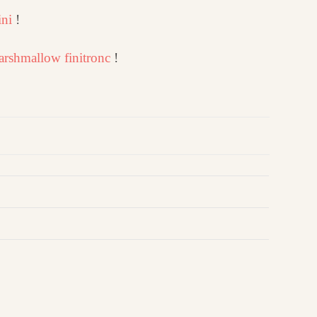
ni
!
rshmallow finitronc
!