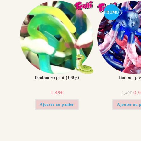
PROMO
!
Bonbon serpent (100 g)
Bonbon pie
Le
1,49
€
0,
1,49
€
prix
initi
était
Ajouter au panier
Ajouter au 
1,49