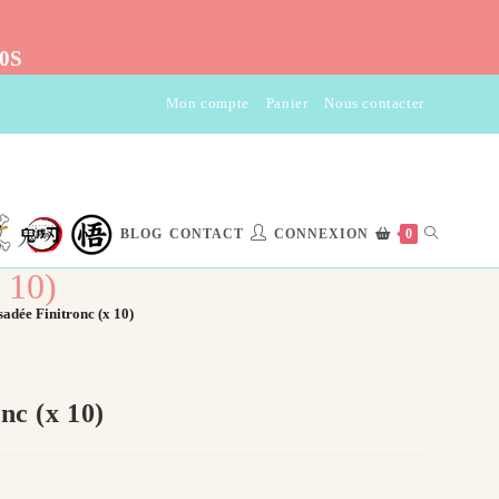
10S
Mon compte
Panier
Nous contacter
TOGGLE
BLOG
CONTACT
CONNEXION
0
 10)
WEBSITE
adée Finitronc (x 10)
SEARCH
nc (x 10)