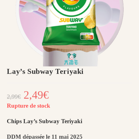
Lay’s Subway Teriyaki
Le
2,49
€
Le
2,99
€
prix
prix
initial
actuel
était :
est :
Rupture de stock
2,99€.
2,49€.
Chips Lay’s Subway Teriyaki
DDM dépassée le 11 mai 2025