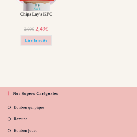
Chips Lay’s KFC
Le
Le
2,49
€
2,99
€
prix
prix
initial
actuel
était :
est :
Lire la suite
2,99€.
2,49€.
Nos Supers Catégories
Bonbon qui pique
Ramune
Bonbon jouet