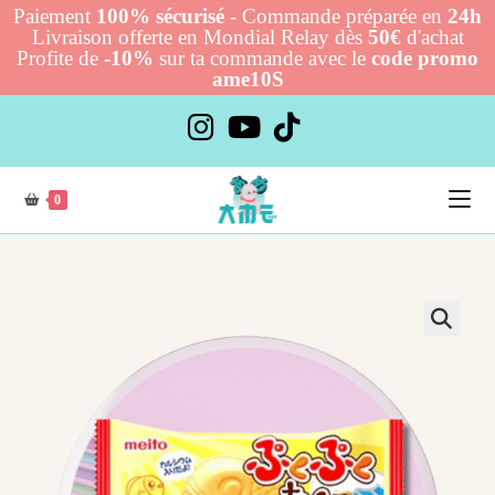
Paiement
100% sécurisé
- Commande préparée en
24h
Livraison offerte en Mondial Relay dès
50€
d'achat
Profite de
-10%
sur ta commande avec le
code promo
ame10S
Skip
to
content
0