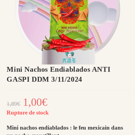
Mini Nachos Endiablados ANTI
GASPI DDM 3/11/2024
Le
1,00
€
Le
1,89
€
prix
prix
initial
actuel
était :
est :
Rupture de stock
1,89€.
1,00€.
Mini nachos endiablados : le feu mexicain dans