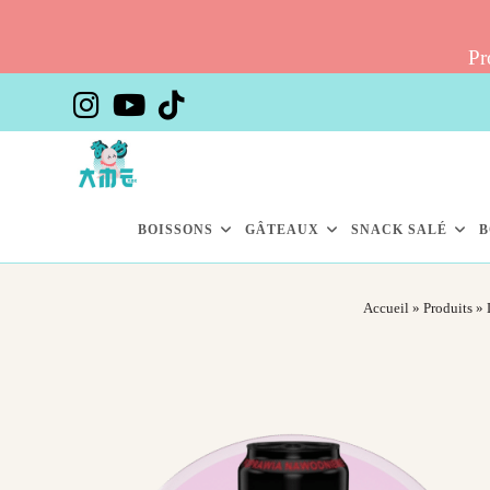
Pr
Skip
to
content
BOISSONS
GÂTEAUX
SNACK SALÉ
B
Accueil
»
Produits
»