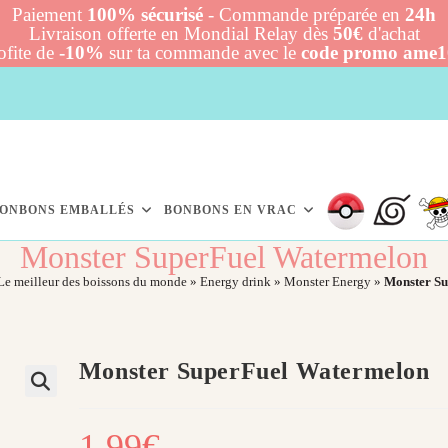
Paiement
100% sécurisé
- Commande préparée en
24h
Livraison offerte en Mondial Relay dès
50€
d'achat
ofite de
-10%
sur ta commande avec le
code promo ame
ONBONS EMBALLÉS
BONBONS EN VRAC
Monster SuperFuel Watermelon
Le meilleur des boissons du monde
»
Energy drink
»
Monster Energy
»
Monster S
Monster SuperFuel Watermelon
1,99
€