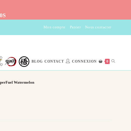
10S
Mon compte
Panier
Nous contacter
TOGGLE
BLOG
CONTACT
CONNEXION
0
WEBSITE
uperFuel Watermelon
SEARCH