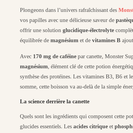
Plongeons dans l’univers rafraîchissant des
Monst
vos papilles avec une délicieuse saveur de
pastèq
offrir une solution
glucidique-électrolyte
complète
équilibrée de
magnésium
et de
vitamines B
ajout
Avec
170 mg de caféine
par canette, Monster Sup
magnésium
, élément clé de cette potion énergéti
synthèse des protéines. Les vitamines B3, B6 et l
somme, cette boisson va au-delà de la simple énerg
La science derrière la canette
Quels sont les ingrédients qui composent cette po
glucides essentiels. Les
acides citrique
et
phosph