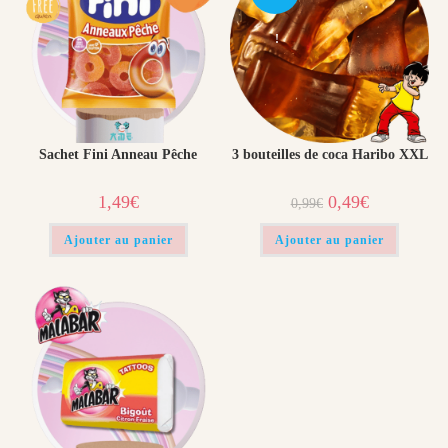
!
Sachet Fini Anneau Pêche
3 bouteilles de coca Haribo XXL
Le
Le
1,49
€
0,49
€
0,99
€
prix
prix
initial
actuel
était :
est :
Ajouter au panier
Ajouter au panier
0,99€.
0,49€.