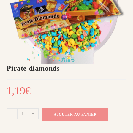
Pirate diamonds
1,19
€
quantité
-
+
AJOUTER AU PANIER
de
Pirate