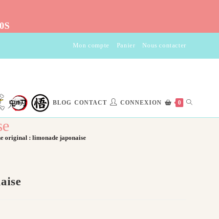
10S
Mon compte
Panier
Nous contacter
TOGGLE
BLOG
CONTACT
CONNEXION
0
se
WEBSITE
 original : limonade japonaise
SEARCH
aise