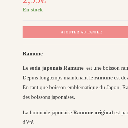
En stock
quantité
AJOUTER AU PANIER
de
Ramune
original
Ramune
:
limonade
Le
soda japonais Ramune
est une boisson rafr
japonaise
Depuis longtemps maintenant le
ramune
est de
En tant que boisson emblématique du Japon, Ram
des boissons japonaises.
La limonade japonaise
Ramune original
est par
d’été.