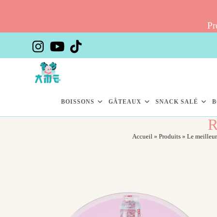
Pr
Skip
to
content
BOISSONS
GÂTEAUX
SNACK SALÉ
B
R
Accueil
»
Produits
»
Le meilleu