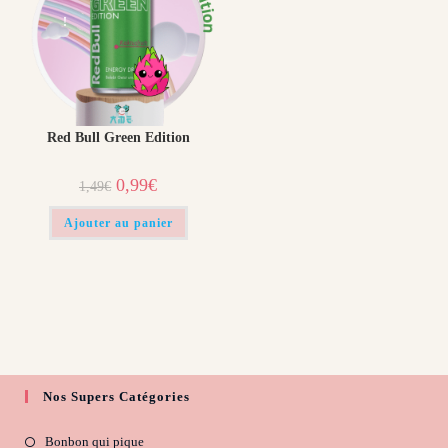
!
Red Bull Green Edition
Le
Le
0,99
€
1,49
€
prix
prix
initial
actuel
était :
est :
Ajouter au panier
1,49€.
0,99€.
Nos Supers Catégories
Bonbon qui pique