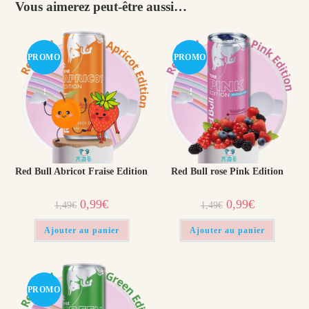
Vous aimerez peut-être aussi…
PROMO
PROMO
!
!
Red Bull Abricot Fraise Edition
Red Bull rose Pink Edition
Le
Le
Le
Le
0,99
€
0,99
€
1,49
€
1,49
€
prix
prix
prix
prix
initial
actuel
initial
actuel
était :
est :
était :
est :
Ajouter au panier
Ajouter au panier
1,49€.
0,99€.
1,49€.
0,99€.
PROMO