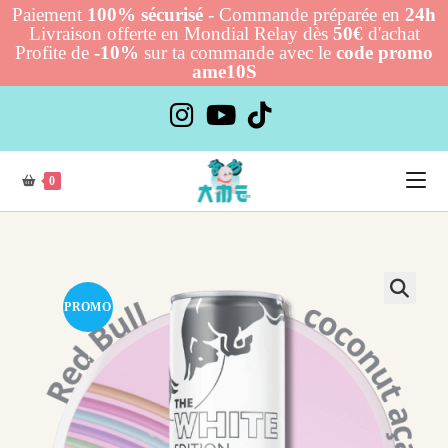
Paiement
100% sécurisé
- Commande préparée en
24h
Livraison offerte en Mondial Relay dès
50€
d'achat
Profite de
-10%
sur ta commande avec le
code promo
ame10S
Skip
to
content
0
PROMO
!