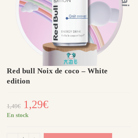
Red bull Noix de coco – White
edition
Le
1,29
€
Le
1,49
€
prix
prix
initial
actuel
était :
est :
En stock
1,49€.
1,29€.
quantité