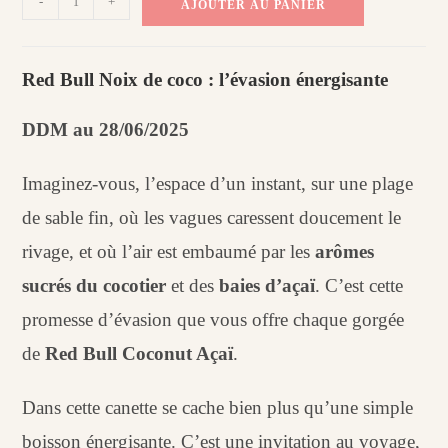
-
+
AJOUTER AU PANIER
de
Red
bull
Red Bull Noix de coco : l’évasion énergisante
Noix
de
DDM au 28/06/2025
coco
-
Imaginez-vous, l’espace d’un instant, sur une plage
White
de sable fin, où les vagues caressent doucement le
edition
rivage, et où l’air est embaumé par les
arômes
sucrés du cocotier
et des
baies d’açaï
. C’est cette
promesse d’évasion que vous offre chaque gorgée
de
Red Bull Coconut Açaï
.
Dans cette canette se cache bien plus qu’une simple
boisson énergisante. C’est une invitation au voyage,