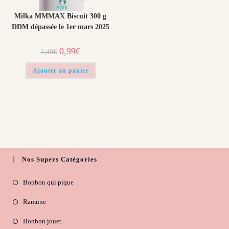
Milka MMMAX Biscuit 300 g
DDM dépassée le 1er mars 2025
Le
Le
0,99
€
1,49
€
prix
prix
initial
actuel
était :
est :
Ajouter au panier
1,49€.
0,99€.
Nos Supers Catégories
Bonbon qui pique
Ramune
Bonbon jouet