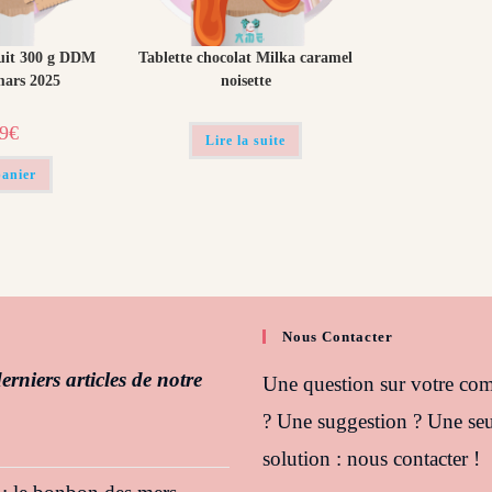
it 300 g DDM
Tablette chocolat Milka caramel
mars 2025
noisette
Le
99
€
Lire la suite
prix
al
actuel
 :
est :
panier
€.
0,99€.
Nous Contacter
erniers articles de notre
Une question sur votre c
? Une suggestion ? Une seu
solution : nous contacter !