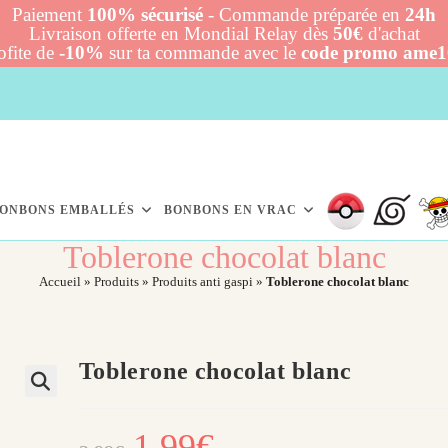
Paiement
100% sécurisé
- Commande préparée en
24h
Livraison offerte en Mondial Relay dès
50€
d'achat
ofite de
-10%
sur ta commande avec le
code promo ame
ONBONS EMBALLÉS
BONBONS EN VRAC
Toblerone chocolat blanc
Accueil
»
Produits
»
Produits anti gaspi
»
Toblerone chocolat blanc
Toblerone chocolat blanc
Le
1,99
€
Le