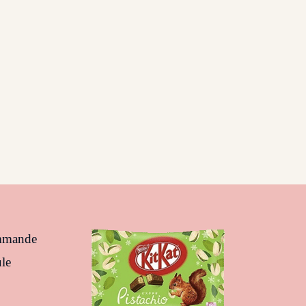
ommande
le