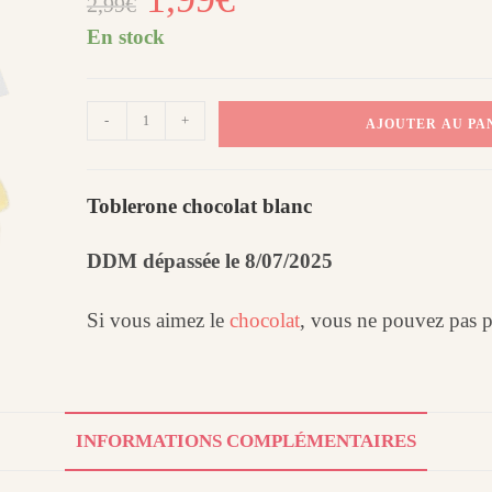
2,99
€
prix
prix
initial
actuel
était :
est :
En stock
2,99€.
1,99€.
quantité
-
+
AJOUTER AU PA
de
Toblerone
chocolat
Toblerone chocolat blanc
blanc
DDM dépassée le 8/07/2025
Si vous aimez le
chocolat
, vous ne pouvez pas p
INFORMATIONS COMPLÉMENTAIRES