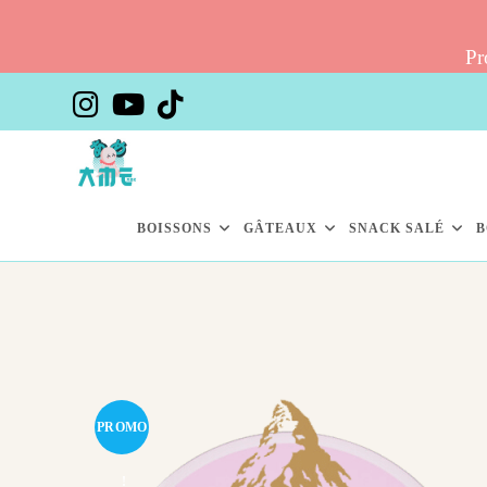
Pr
Skip
to
content
BOISSONS
GÂTEAUX
SNACK SALÉ
B
PROMO
!