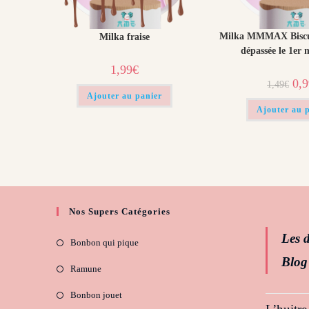
Milka MMMAX Biscu
Milka fraise
dépassée le 1er 
1,99
€
Le
0,
1,49
€
prix
Ajouter au panier
initi
était
Ajouter au 
1,49
Nos Supers Catégories
Les d
Bonbon qui pique
Blog
Ramune
Bonbon jouet