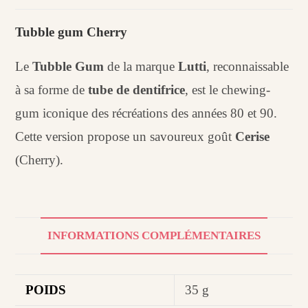
Tubble
gum
Tubble gum Cherry
cherry
Le
Tubble Gum
de la marque
Lutti
, reconnaissable
à sa forme de
tube de dentifrice
, est le chewing-
gum iconique des récréations des années 80 et 90.
Cette version propose un savoureux goût
Cerise
(Cherry).
INFORMATIONS COMPLÉMENTAIRES
POIDS
35 g