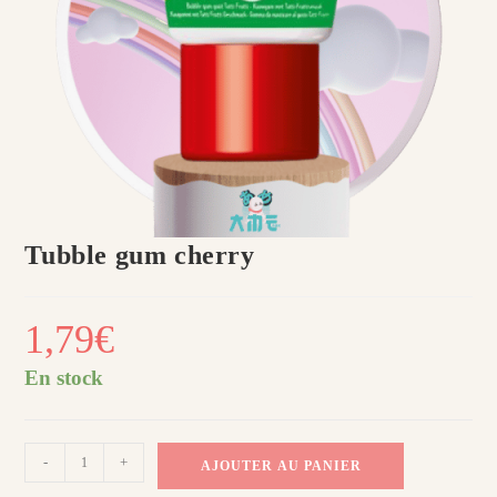
Tubble gum cherry
1,79
€
En stock
quantité
-
+
AJOUTER AU PANIER
de