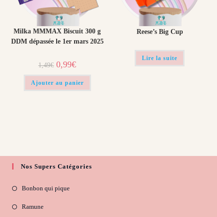
Milka MMMAX Biscuit 300 g
Reese’s Big Cup
DDM dépassée le 1er mars 2025
Lire la suite
Le
Le
0,99
€
1,49
€
prix
prix
initial
actuel
était :
est :
Ajouter au panier
1,49€.
0,99€.
Nos Supers Catégories
Bonbon qui pique
Ramune