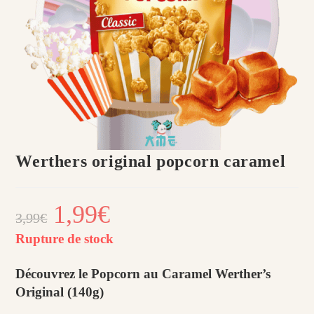
Werthers original popcorn caramel
Le
1,99
€
Le
3,99
€
prix
prix
initial
actuel
était :
est :
Rupture de stock
3,99€.
1,99€.
Découvrez le Popcorn au Caramel Werther’s
Original (140g)