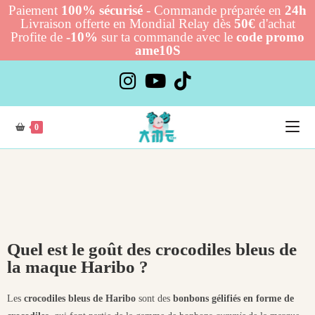
Paiement
100% sécurisé
- Commande préparée en
24h
Livraison offerte en Mondial Relay dès
50€
d'achat
Profite de
-10%
sur ta commande avec le
code promo
ame10S
0
Quel est le goût des crocodiles bleus de
la maque Haribo ?
Les
crocodiles bleus de Haribo
sont des
bonbons gélifiés en forme de