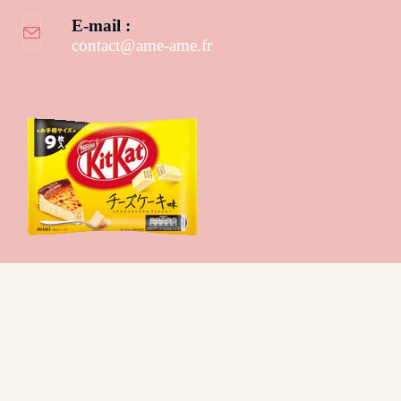
E-mail :
contact@ame-ame.fr
Nous contacter
Qui sommes-nous ?
C.G.V
Mentions légales
Remboursement
Ingrédients des bonbons Haribo
Expédition
Plan de site
© Copyright 2024 -
Agence Web La Rochelle Linkawa