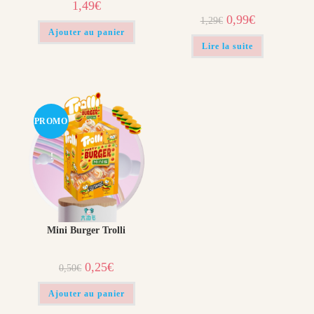
1,49
€
0,99
€
1,29
€
Ajouter au panier
Lire la suite
PROMO
!
Mini Burger Trolli
0,25
€
0,50
€
Ajouter au panier