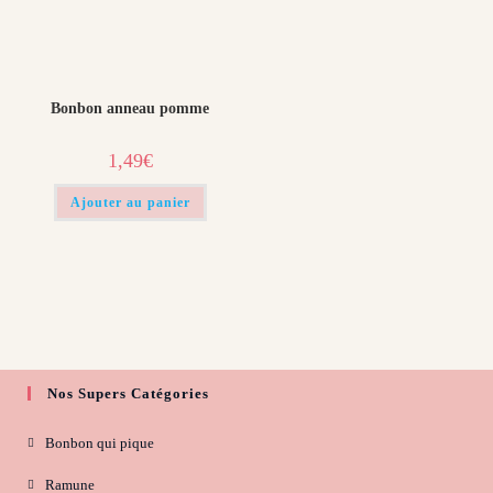
page
du
produit
Bonbon anneau pomme
1,49
€
Ajouter au panier
Nos Supers Catégories
Bonbon qui pique
Ramune