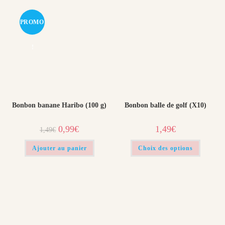
PROMO
!
Bonbon banane Haribo (100 g)
Bonbon balle de golf (X10)
Le
Le
0,99
€
1,49
€
1,49
€
prix
prix
initial
actuel
Ce
était :
est :
Ajouter au panier
Choix des options
produit
1,49€.
0,99€.
a
plusieur
variation
Les
options
peuvent
être
choisies
sur
la