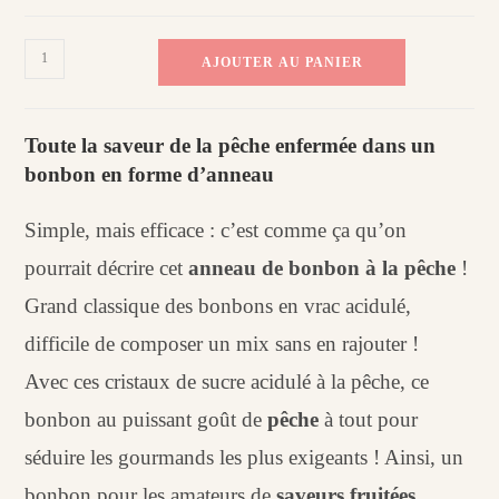
quantité
AJOUTER AU PANIER
de
Bonbon
anneau
Toute la saveur de la pêche enfermée dans un
à
bonbon en forme d’anneau
la
pêche
Simple, mais efficace : c’est comme ça qu’on
pourrait décrire cet
anneau de bonbon à la pêche
!
Grand classique des bonbons en vrac acidulé,
difficile de composer un mix sans en rajouter !
Avec ces cristaux de sucre acidulé à la pêche, ce
bonbon au puissant goût de
pêche
à tout pour
séduire les gourmands les plus exigeants ! Ainsi, un
bonbon pour les amateurs de
saveurs fruitées