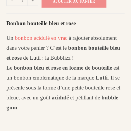
-
+
AJOUTER AU PANIER
de
Bonbon
bouteille
Bonbon bouteille bleu et rose
bleu
et
Un
bonbon acidulé en vrac
à rajouter absolument
rose
dans votre panier ? C’est le
bonbon bouteille bleu
Bubblizz
et rose
de Lutti : la Bubblizz !
Lutti
(100
Le
bonbon bleu et rose en forme de bouteille
est
g)
un bonbon emblématique de la marque
Lutti
. Il se
présente sous la forme d’une petite bouteille rose et
bleue, avec un goût
acidulé
et pétillant de
bubble
gum
.