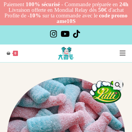
Paiement
100% sécurisé
- Commande préparée en
24h
Livraison offerte en Mondial Relay dès
50€
d'achat
Profite de
-10%
sur ta commande avec le
code promo
ame10S
Skip
to
content
0