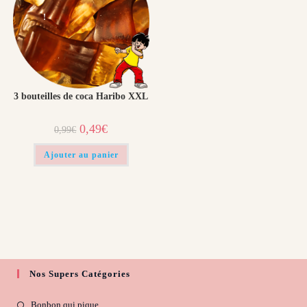
!
3 bouteilles de coca Haribo XXL
Le
Le
0,49
€
0,99
€
prix
prix
initial
actuel
était :
est :
Ajouter au panier
0,99€.
0,49€.
Nos Supers Catégories
Bonbon qui pique