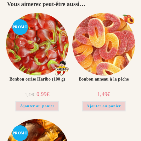
Vous aimerez peut-être aussi…
PROMO
!
Bonbon cerise Haribo (100 g)
Bonbon anneau à la pêche
Le
Le
0,99
€
1,49
€
1,49
€
prix
prix
initial
actuel
était :
est :
Ajouter au panier
Ajouter au panier
1,49€.
0,99€.
PROMO