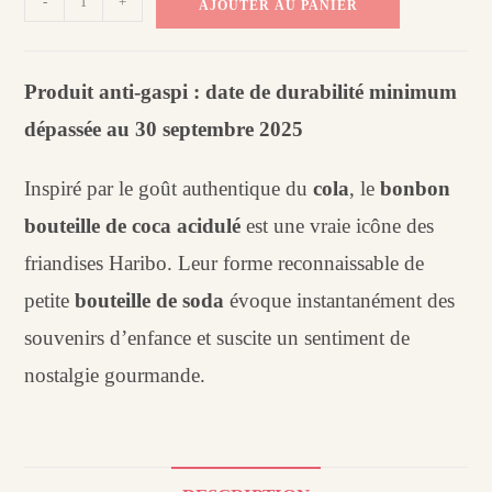
-
+
AJOUTER AU PANIER
de
Bonbon
bouteille
Produit anti-gaspi : date de durabilité minimum
de
dépassée au 30 septembre 2025
coca
acidulé
Inspiré par le goût authentique du
cola
, le
bonbon
Haribo
(100
bouteille de coca acidulé
est une vraie icône des
g)
friandises Haribo. Leur forme reconnaissable de
petite
bouteille de soda
évoque instantanément des
souvenirs d’enfance et suscite un sentiment de
nostalgie gourmande.