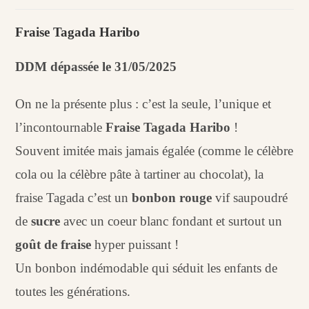
Fraise
Tagada
Fraise Tagada Haribo
Haribo
(100
DDM dépassée le 31/05/2025
g)
On ne la présente plus : c’est la seule, l’unique et
l’incontournable
Fraise Tagada Haribo
!
Souvent imitée mais jamais égalée (comme le célèbre
cola ou la célèbre pâte à tartiner au chocolat), la
fraise Tagada c’est un
bonbon rouge
vif saupoudré
de
sucre
avec un coeur blanc fondant et surtout un
goût de fraise
hyper puissant !
Un bonbon indémodable qui séduit les enfants de
toutes les générations.