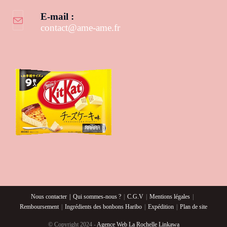
E-mail :
contact@ame-ame.fr
S’ouvre dans votre application
Nous contacter
Qui sommes-nous ?
C.G.V
Mentions légales
Remboursement
Ingrédients des bonbons Haribo
Expédition
Plan de site
© Copyright 2024 -
Agence Web La Rochelle Linkawa