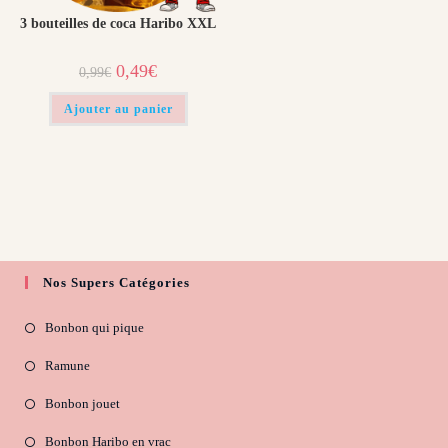
3 bouteilles de coca Haribo XXL
Le
Le
0,49
€
0,99
€
prix
prix
initial
actuel
était :
est :
Ajouter au panier
0,99€.
0,49€.
Nos Supers Catégories
Bonbon qui pique
Ramune
Bonbon jouet
Bonbon Haribo en vrac