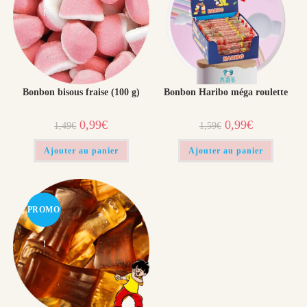
!
!
Bonbon bisous fraise (100 g)
Bonbon Haribo méga roulette
Le
Le
Le
Le
0,99
€
0,99
€
1,49
€
1,59
€
prix
prix
prix
prix
initial
actuel
initial
actuel
était :
est :
était :
est :
Ajouter au panier
Ajouter au panier
1,49€.
0,99€.
1,59€.
0,99€.
PROMO
!