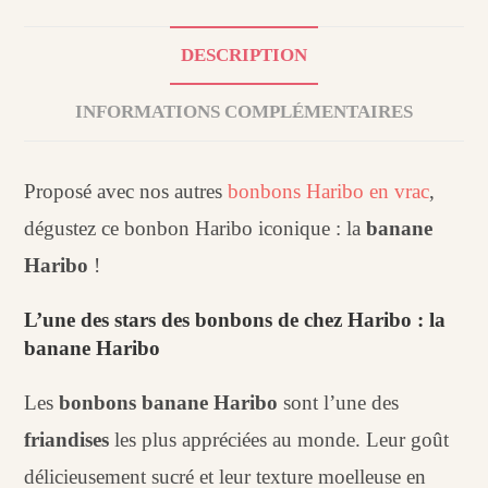
DESCRIPTION
INFORMATIONS COMPLÉMENTAIRES
Proposé avec nos autres
bonbons Haribo en vrac
,
dégustez ce bonbon Haribo iconique : la
banane
Haribo
!
L’une des stars des bonbons de chez Haribo : la
banane Haribo
Les
bonbons banane Haribo
sont l’une des
friandises
les plus appréciées au monde. Leur goût
délicieusement sucré et leur texture moelleuse en