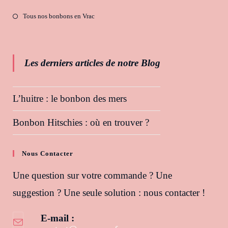
Tous nos bonbons en Vrac
Les derniers articles de notre Blog
L’huitre : le bonbon des mers
Bonbon Hitschies : où en trouver ?
Nous Contacter
Une question sur votre commande ? Une
suggestion ? Une seule solution : nous contacter !
E-mail :