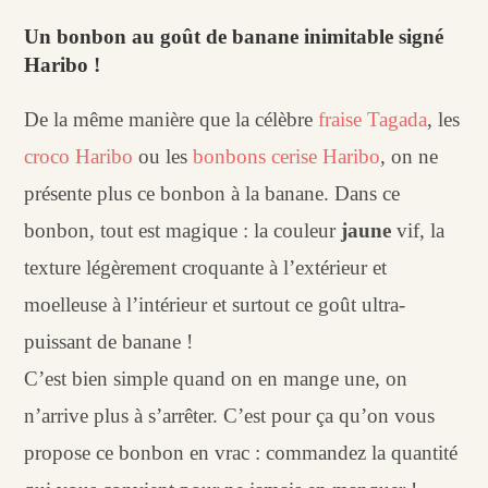
Un bonbon au goût de banane inimitable signé
Haribo !
De la même manière que la célèbre
fraise Tagada
, les
croco Haribo
ou les
bonbons cerise Haribo
, on ne
présente plus ce bonbon à la banane. Dans ce
bonbon, tout est magique : la couleur
jaune
vif, la
texture légèrement croquante à l’extérieur et
moelleuse à l’intérieur et surtout ce goût ultra-
puissant de banane !
C’est bien simple quand on en mange une, on
n’arrive plus à s’arrêter. C’est pour ça qu’on vous
propose ce bonbon en vrac : commandez la quantité