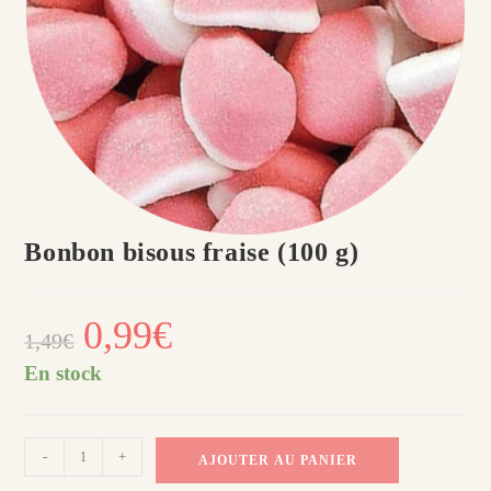
Bonbon bisous fraise (100 g)
Le
0,99
€
Le
1,49
€
prix
prix
initial
actuel
était :
est :
En stock
1,49€.
0,99€.
quantité
-
+
AJOUTER AU PANIER
de