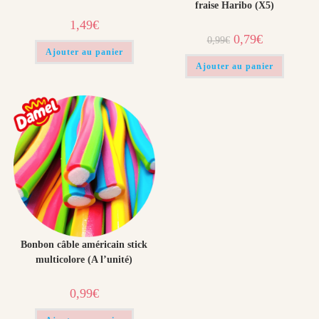
fraise Haribo (X5)
1,49
€
Le
Le
0,79
€
0,99
€
prix
prix
Ajouter au panier
initial
actuel
était :
est :
Ajouter au panier
0,99€.
0,79€.
Bonbon câble américain stick
multicolore (A l’unité)
0,99
€