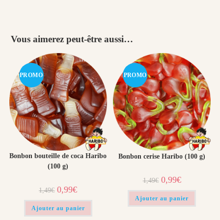
Vous aimerez peut-être aussi…
PROMO
PROMO
!
!
Bonbon bouteille de coca Haribo
Bonbon cerise Haribo (100 g)
(100 g)
Le
Le
0,99
€
1,49
€
prix
prix
Le
Le
0,99
€
1,49
€
initial
actuel
prix
prix
était :
est :
Ajouter au panier
initial
actuel
1,49€.
0,99€.
était :
est :
Ajouter au panier
1,49€.
0,99€.