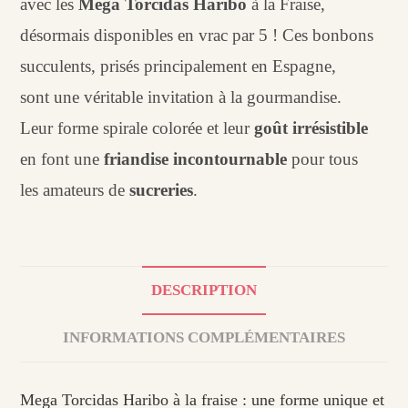
avec les
Mega
Torcidas Haribo
à la Fraise
,
désormais
disponibles en
vrac par 5 !
Ces bonbons
succulents
, pris
és principalement
en Espagne,
sont
une véritable
invitation à
la gourmandise.
Leur
forme spirale color
ée et leur
goût
irrésistible
en
font une
fri
andise incontournable
pour tous
les
amateurs de
su
creries
.
DESCRIPTION
INFORMATIONS COMPLÉMENTAIRES
Mega Torcidas Haribo à la fraise : une forme unique et