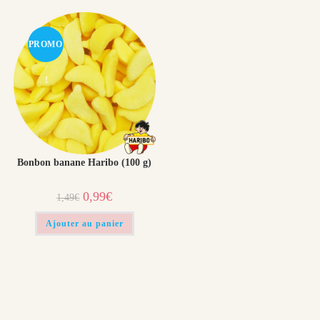
PROMO
!
Bonbon banane Haribo (100 g)
Le
Le
0,99
€
1,49
€
prix
prix
initial
actuel
était :
est :
Ajouter au panier
1,49€.
0,99€.