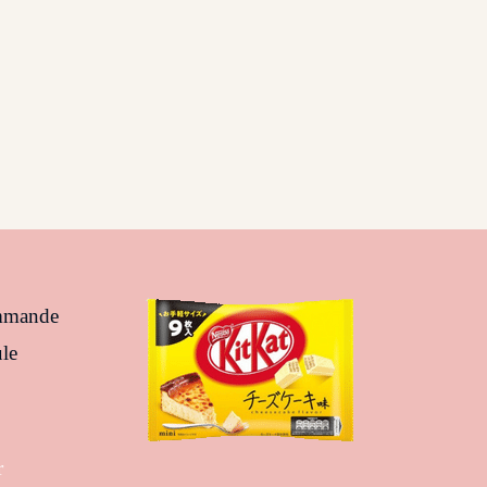
ommande
le
r
S’ouvre
dans