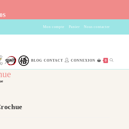
10S
Mon compte
Panier
Nous contacter
TOGGLE
BLOG
CONTACT
CONNEXION
0
hue
WEBSITE
ue
SEARCH
Crochue