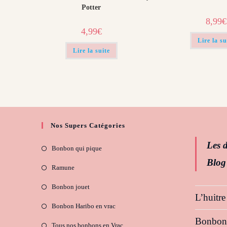
Potter
8,99
€
4,99
€
Lire la su
Lire la suite
Nos Supers Catégories
Les d
Bonbon qui pique
Blog
Ramune
Bonbon jouet
L’huitre
Bonbon Haribo en vrac
Bonbon H
Tous nos bonbons en Vrac