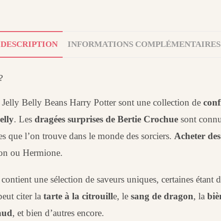
DESCRIPTION
INFORMATIONS COMPLÉMENTAIRES
?
Jelly Belly Beans Harry Potter sont une collection de
conf
elly
. Les
dragées surprises de Bertie Crochue
sont connus
es que l’on trouve dans le monde des sorciers.
Acheter des
Ron ou Hermione.
contient une sélection de saveurs uniques, certaines étant dé
eut citer la
tarte à la citrouill
e, le
sang de dragon
, la
biè
aud
, et bien d’autres encore.