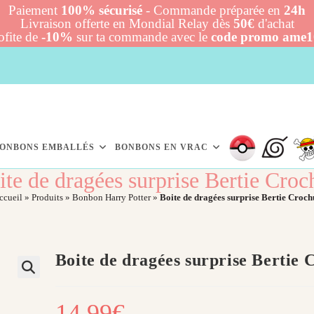
Paiement
100% sécurisé
- Commande préparée en
24h
Livraison offerte en Mondial Relay dès
50€
d'achat
ofite de
-10%
sur ta commande avec le
code promo ame
ONBONS EMBALLÉS
BONBONS EN VRAC
ite de dragées surprise Bertie Croc
ccueil
»
Produits
»
Bonbon Harry Potter
»
Boite de dragées surprise Bertie Croch
Boite de dragées surprise Bertie 
14,99
€