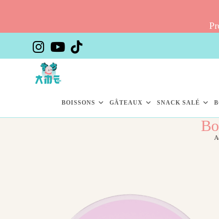
Pr
Skip
to
content
BOISSONS
GÂTEAUX
SNACK SALÉ
B
Bo
A