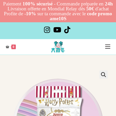
Paiement
100% sécurisé
- Commande préparée en
24h
Livraison offerte en Mondial Relay dès
50€
d'achat
Profite de
-10%
sur ta commande avec le
code promo
ame10S
Skip
to
content
0