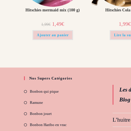
Hitschies mermaid mix (100 g)
Hitschies Cola
Le
Le
1,49
€
1,99
€
1,99
€
prix
prix
initial
actuel
était :
est :
Ajouter au panier
Lire la su
1,99€.
1,49€.
Nos Supers Catégories
Les d
Bonbon qui pique
Blog
Ramune
Bonbon jouet
L’huitre
Bonbon Haribo en vrac