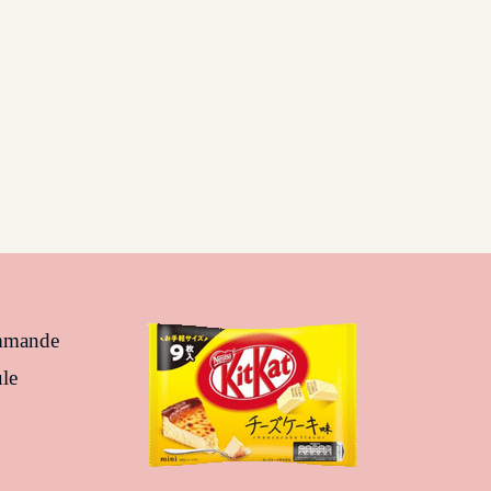
ommande
le