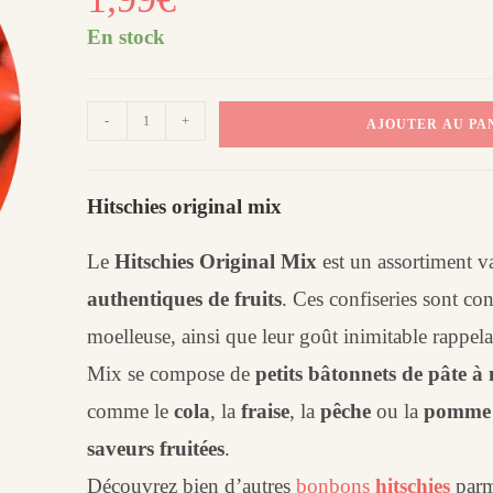
En stock
quantité
-
+
AJOUTER AU PA
de
Hitschies
Original
Hitschies original mix
Mix
(100
Le
Hitschies Original Mix
est un assortiment 
g)
authentiques de fruits
. Ces confiseries sont c
moelleuse, ainsi que leur goût inimitable rappelant
Mix se compose de
petits bâtonnets de pâte à
comme le
cola
, la
fraise
, la
pêche
ou la
pomme 
saveurs fruitées
.
Découvrez bien d’autres
bonbons
hitschies
parm