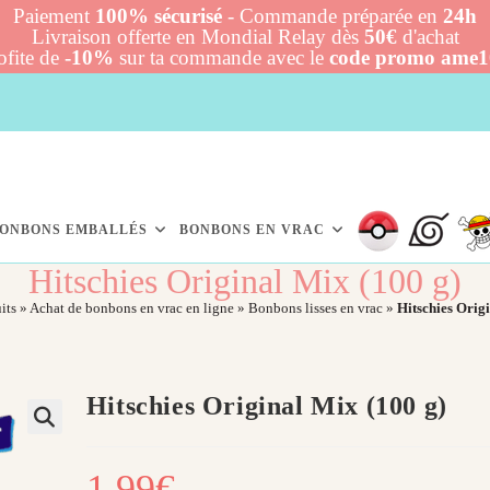
Paiement
100% sécurisé
- Commande préparée en
24h
Livraison offerte en Mondial Relay dès
50€
d'achat
ofite de
-10%
sur ta commande avec le
code promo ame
ONBONS EMBALLÉS
BONBONS EN VRAC
Hitschies Original Mix (100 g)
its
»
Achat de bonbons en vrac en ligne
»
Bonbons lisses en vrac
»
Hitschies Origi
Hitschies Original Mix (100 g)
1,99
€