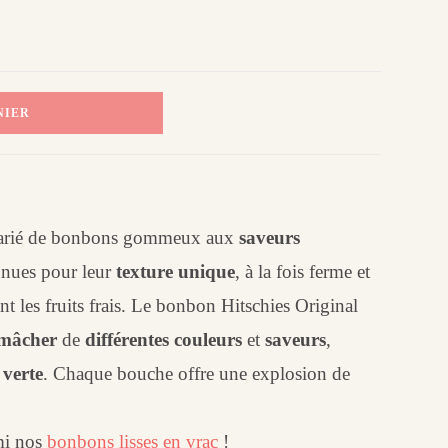
NIER
varié de bonbons gommeux aux
saveurs
onnues pour leur
texture unique
, à la fois ferme et
 les fruits frais. L
e bonbon Hitschies Original
 mâcher
de
différentes couleurs
et
saveurs
,
verte
.
Chaque bouche offre une explosion de
i nos
bonbons lisses en vrac
!