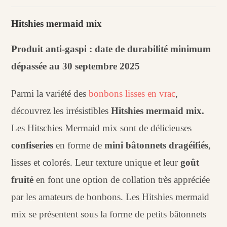
Hitschies
mermaid
Hitshies mermaid mix
mix
(100
Produit anti-gaspi : date de durabilité minimum
g)
dépassée au 30 septembre 2025
Parmi la variété des
bonbons lisses en vrac
,
découvrez les irrésistibles
Hitshies mermaid mix.
Les Hitschies Mermaid mix sont de délicieuses
confiseries
en forme de
mini bâtonnets dragéifiés
,
lisses et colorés. Leur texture unique et leur
goût
fruité
en font une option de collation très appréciée
par les amateurs de bonbons. Les Hitshies mermaid
mix se présentent sous la forme de petits bâtonnets