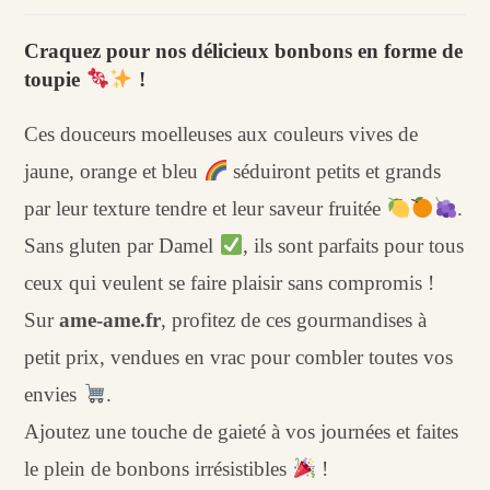
Bonbon
toupie
Craquez pour nos délicieux bonbons en forme de
multicolore
toupie
!
(100
g)
Ces douceurs moelleuses aux couleurs vives de
jaune, orange et bleu
séduiront petits et grands
par leur texture tendre et leur saveur fruitée
.
Sans gluten par Damel
, ils sont parfaits pour tous
ceux qui veulent se faire plaisir sans compromis !
Sur
ame-ame.fr
, profitez de ces gourmandises à
petit prix, vendues en vrac pour combler toutes vos
envies
.
Ajoutez une touche de gaieté à vos journées et faites
le plein de bonbons irrésistibles
!