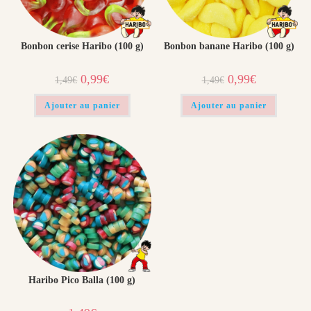
Bonbon cerise Haribo (100 g)
Bonbon banane Haribo (100 g)
Le
Le
Le
Le
0,99
€
0,99
€
1,49
€
1,49
€
prix
prix
prix
prix
initial
actuel
initial
actuel
était :
est :
était :
est :
Ajouter au panier
Ajouter au panier
1,49€.
0,99€.
1,49€.
0,99€.
Haribo Pico Balla (100 g)