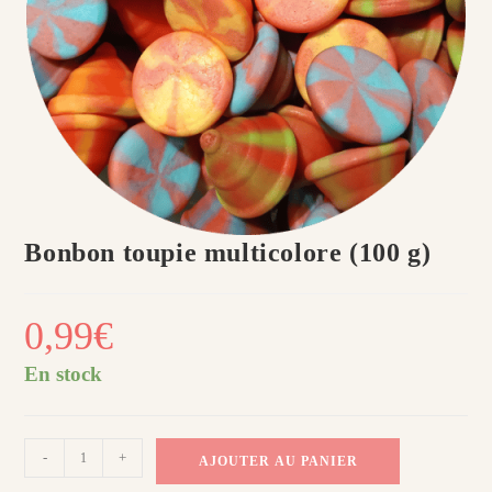
Bonbon toupie multicolore (100 g)
0,99
€
En stock
quantité
-
+
AJOUTER AU PANIER
de