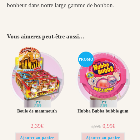
bonheur dans notre large gamme de bonbon.
Vous aimerez peut-être aussi…
PROMO
!
Boule de mammouth
Hubba Bubba bubble gum
Le
Le
2,39
€
0,99
€
1,99
€
prix
prix
initial
actuel
était :
est :
Ajouter au panier
Ajouter au panier