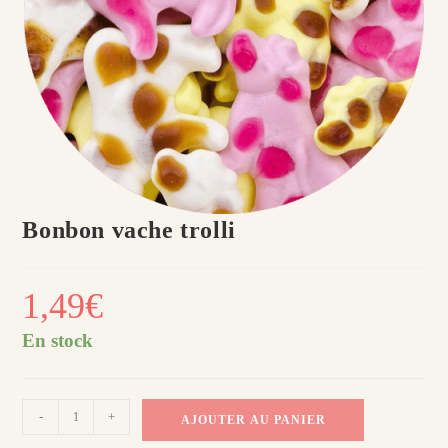
Bonbon vache trolli
1,49
€
En stock
quantité
-
+
AJOUTER AU PANIER
de