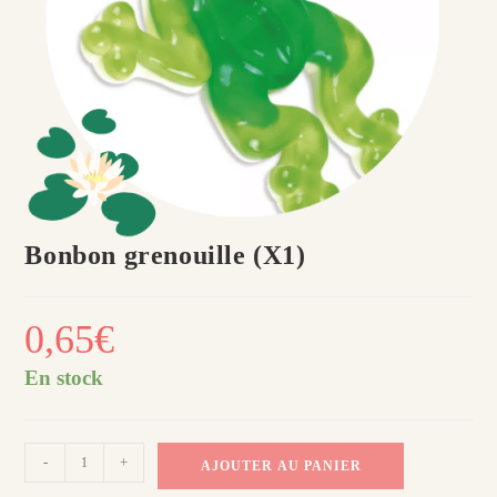
Bonbon grenouille (X1)
0,65
€
En stock
quantité
-
+
AJOUTER AU PANIER
de