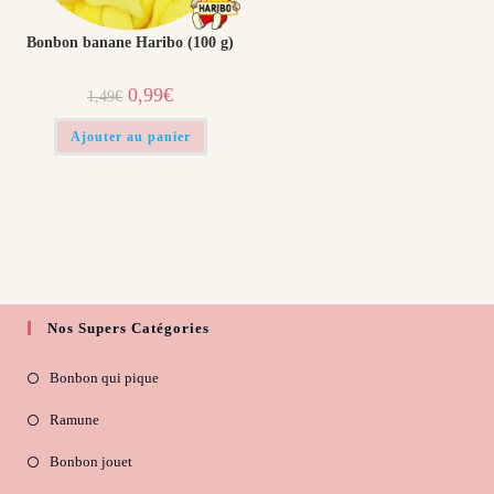
Bonbon banane Haribo (100 g)
Le
Le
0,99
€
1,49
€
prix
prix
initial
actuel
était :
est :
Ajouter au panier
1,49€.
0,99€.
Nos Supers Catégories
Bonbon qui pique
Ramune
Bonbon jouet