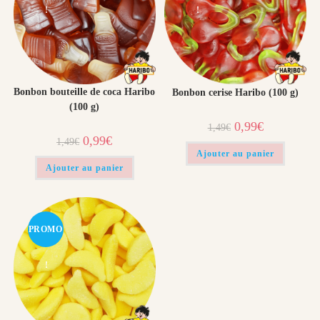
!
!
Bonbon bouteille de coca Haribo
Bonbon cerise Haribo (100 g)
(100 g)
Le
Le
0,99
€
1,49
€
prix
prix
Le
Le
0,99
€
1,49
€
initial
actuel
prix
prix
était :
est :
Ajouter au panier
initial
actuel
1,49€.
0,99€.
était :
est :
Ajouter au panier
1,49€.
0,99€.
PROMO
!