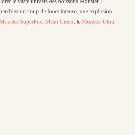
lorer le vaste univers des boissons Monster ?
cherchiez un coup de fouet intense, une explosion
Monster SuperFuel Mean Green
, le
Monster Ultra