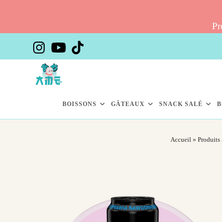
Pr
Skip
to
content
BOISSONS
GÂTEAUX
SNACK SALÉ
B
Accueil
»
Produits