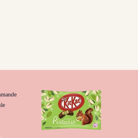
ommande
le
r
S’ouvre