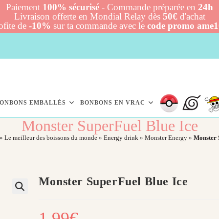
Paiement
100% sécurisé
- Commande préparée en
24h
Livraison offerte en Mondial Relay dès
50€
d'achat
ofite de
-10%
sur ta commande avec le
code promo ame
ONBONS EMBALLÉS
BONBONS EN VRAC
Monster SuperFuel Blue Ice
»
Le meilleur des boissons du monde
»
Energy drink
»
Monster Energy
»
Monster 
Monster SuperFuel Blue Ice
1,99
€