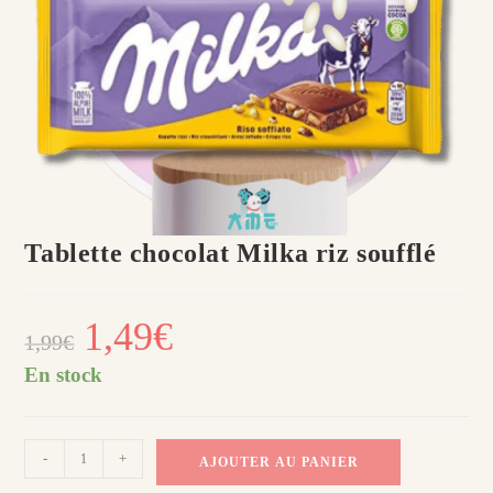
Tablette chocolat Milka riz soufflé
Le
1,49
€
Le
1,99
€
prix
prix
initial
actuel
était :
est :
En stock
1,99€.
1,49€.
quantité
-
+
AJOUTER AU PANIER
de