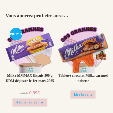
Vous aimerez peut-être aussi…
PROMO
!
Milka MMMAX Biscuit 300 g
Tablette chocolat Milka caramel
DDM dépassée le 1er mars 2025
noisette
Le
Le
0,99
€
1,49
€
Lire la suite
prix
prix
initial
actuel
était :
est :
Ajouter au panier
1,49€.
0,99€.