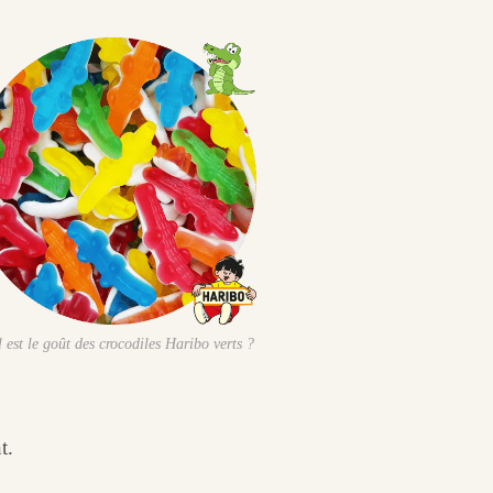
 est le goût des crocodiles Haribo verts ?
t.