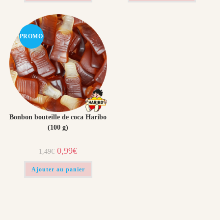
PROMO
!
Bonbon bouteille de coca Haribo
(100 g)
Le
Le
0,99
€
1,49
€
prix
prix
initial
actuel
était :
est :
Ajouter au panier
1,49€.
0,99€.