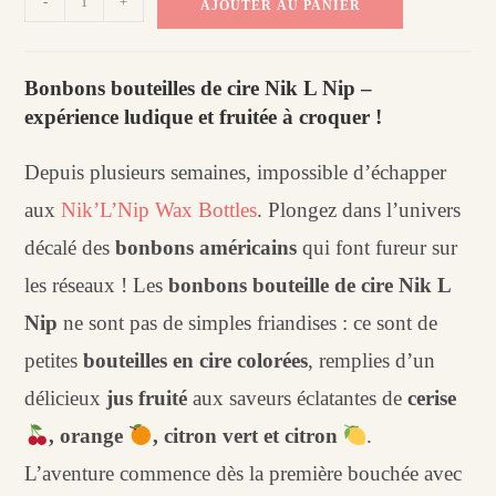
-
+
AJOUTER AU PANIER
de
Bonbon
bouteille
Bonbons bouteilles de cire Nik L Nip –
de
expérience ludique et fruitée à croquer !
cire
au
Depuis plusieurs semaines, impossible d’échapper
jus
aux
Nik’L’Nip Wax Bottles
. Plongez dans l’univers
-
décalé des
bonbons américains
Nik
qui font fureur sur
L
les réseaux ! Les
bonbons bouteille de cire Nik L
Nip
Nip
ne sont pas de simples friandises : ce sont de
petites
bouteilles en cire colorées
, remplies d’un
délicieux
jus fruité
aux saveurs éclatantes de
cerise
, orange
, citron vert et citron
.
L’aventure commence dès la première bouchée avec