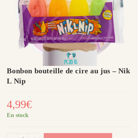
Bonbon bouteille de cire au jus – Nik
L Nip
4,99
€
En stock
quantité